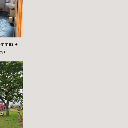
femmes +
s)