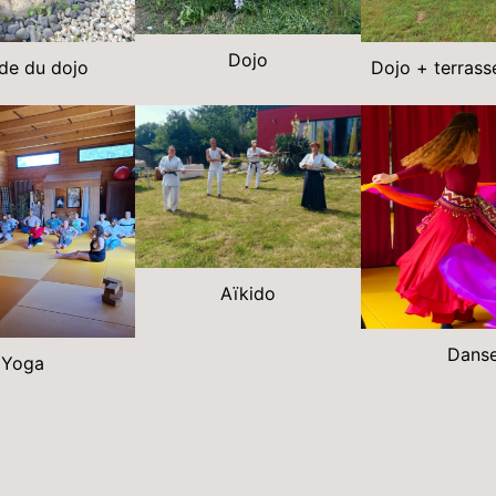
Dojo
de du dojo
Dojo + terrasse
Aïkido
Dans
Yoga