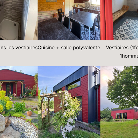
s les vestiaires
Cuisine + salle polyvalente
Vestiaires (1
1homme